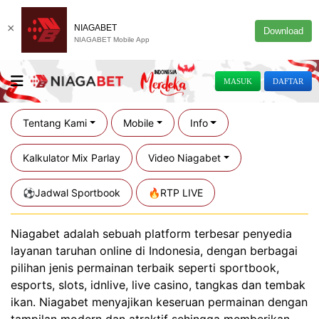
×
NIAGABET
Download
NIAGABET Mobile App
MASUK
DAFTAR
Tentang Kami
Mobile
Info
Kalkulator Mix Parlay
Video Niagabet
⚽️Jadwal Sportbook
🔥RTP LIVE
Niagabet adalah sebuah platform terbesar penyedia
layanan taruhan online di Indonesia, dengan berbagai
pilihan jenis permainan terbaik seperti sportbook,
esports, slots, idnlive, live casino, tangkas dan tembak
ikan. Niagabet menyajikan keseruan permainan dengan