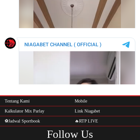
Tentang Kami
Mobile
Kalkulator Mix Parlay
Link Niagabet
⚽️Jadwal Sportbook
🔥RTP LIVE
Follow Us