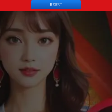
RESET