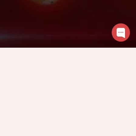
adwal Sportbook
🔥RTP LIVE